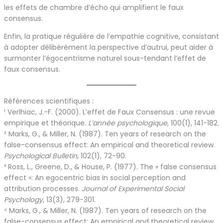
les effets de chambre d’écho qui amplifient le faux
consensus.
Enfin, la pratique régulière de l’empathie cognitive, consistant
à adopter délibérément la perspective d’autrui, peut aider à
surmonter l’égocentrisme naturel sous-tendant l’effet de
faux consensus.
Références scientifiques :
¹ Verlhiac, J.-F. (2000). L’effet de Faux Consensus : une revue
empirique et théorique.
L’année psychologique
, 100(1), 141-182.
² Marks, G., & Miller, N. (1987). Ten years of research on the
false-consensus effect: An empirical and theoretical review.
Psychological Bulletin
, 102(1), 72-90.
³ Ross, L., Greene, D., & House, P. (1977). The « false consensus
effect »: An egocentric bias in social perception and
attribution processes.
Journal of Experimental Social
Psychology
, 13(3), 279-301.
⁴ Marks, G., & Miller, N. (1987). Ten years of research on the
false-consensus effect: An empirical and theoretical review.