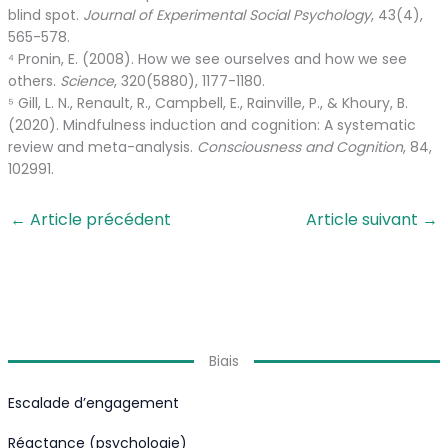
blind spot.
Journal of Experimental Social Psychology
, 43(4),
565-578.
⁴ Pronin, E. (2008). How we see ourselves and how we see
others.
Science
, 320(5880), 1177-1180.
⁵ Gill, L. N., Renault, R., Campbell, E., Rainville, P., & Khoury, B.
(2020). Mindfulness induction and cognition: A systematic
review and meta-analysis.
Consciousness and Cognition
, 84,
102991.
←
Article précédent
Article suivant
→
Biais
Escalade d’engagement
Réactance (psychologie)