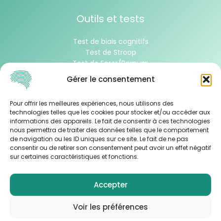
Outils et tests
Test de biais cognitifs
Test de Stroop
Test de Forer/Barnum
Test de Wason
Gérer le consentement
À propos
Pour offrir les meilleures expériences, nous utilisons des
technologies telles que les cookies pour stocker et/ou accéder aux
informations des appareils. Le fait de consentir à ces technologies
Contacter l’équipe
nous permettra de traiter des données telles que le comportement
de navigation ou les ID uniques sur ce site. Le fait de ne pas
consentir ou de retirer son consentement peut avoir un effet négatif
sur certaines caractéristiques et fonctions.
Mentions légales
-
Politique de condidentialité
-
Plan
du site
Accepter
Tous droits réservés ©2026 biais-psychologiques.com
Voir les préférences
création et développement par
Jean-Christophe