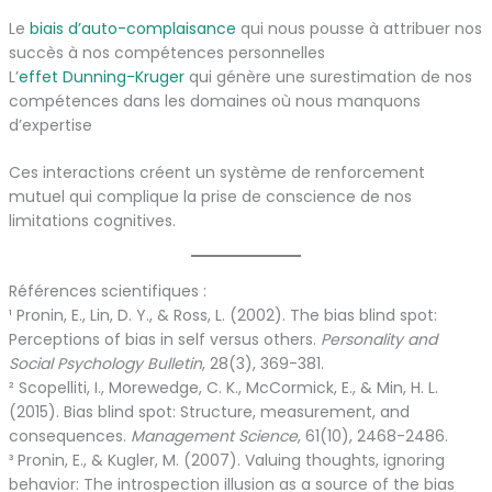
Le
biais d’auto-complaisance
qui nous pousse à attribuer nos
succès à nos compétences personnelles
L’
effet Dunning-Kruger
qui génère une surestimation de nos
compétences dans les domaines où nous manquons
d’expertise
Ces interactions créent un système de renforcement
mutuel qui complique la prise de conscience de nos
limitations cognitives.
Références scientifiques :
¹ Pronin, E., Lin, D. Y., & Ross, L. (2002). The bias blind spot:
Perceptions of bias in self versus others.
Personality and
Social Psychology Bulletin
, 28(3), 369-381.
² Scopelliti, I., Morewedge, C. K., McCormick, E., & Min, H. L.
(2015). Bias blind spot: Structure, measurement, and
consequences.
Management Science
, 61(10), 2468-2486.
³ Pronin, E., & Kugler, M. (2007). Valuing thoughts, ignoring
behavior: The introspection illusion as a source of the bias