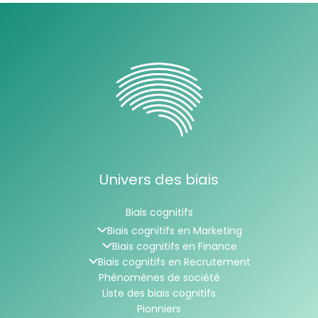
Univers des biais
Biais cognitifs
Biais cognitifs en Marketing
Biais cognitifs en Finance
Biais cognitifs en Recrutement
Phénomènes de société
Liste des biais cognitifs
Pionniers