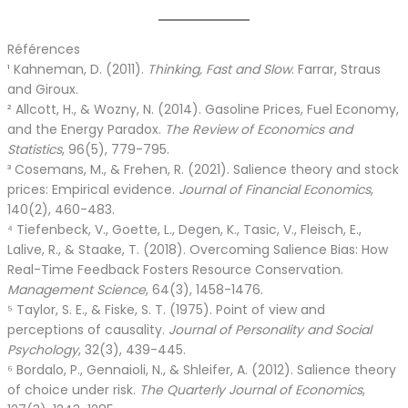
Références
¹ Kahneman, D. (2011).
Thinking, Fast and Slow
. Farrar, Straus
and Giroux.
² Allcott, H., & Wozny, N. (2014). Gasoline Prices, Fuel Economy,
and the Energy Paradox.
The Review of Economics and
Statistics
, 96(5), 779-795.
³ Cosemans, M., & Frehen, R. (2021). Salience theory and stock
prices: Empirical evidence.
Journal of Financial Economics
,
140(2), 460-483.
⁴ Tiefenbeck, V., Goette, L., Degen, K., Tasic, V., Fleisch, E.,
Lalive, R., & Staake, T. (2018). Overcoming Salience Bias: How
Real-Time Feedback Fosters Resource Conservation.
Management Science
, 64(3), 1458-1476.
⁵ Taylor, S. E., & Fiske, S. T. (1975). Point of view and
perceptions of causality.
Journal of Personality and Social
Psychology
, 32(3), 439-445.
⁶ Bordalo, P., Gennaioli, N., & Shleifer, A. (2012). Salience theory
of choice under risk.
The Quarterly Journal of Economics
,