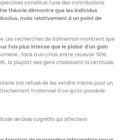
spectives constitue l’une des contributions
tte théorie démontre que les individus
absolus, mais relativement à un point de
orie. Les recherches de Kahneman montrent que
x fois plus intense que le plaisir d’un gain
énomène : face à un choix entre recevoir 50€
, la plupart des gens choisissent la certitude,
 loterie ont refusé de les vendre même pour un
 l’attachement irrationnel à ce qu’on possède
ude de biais cognitifs qui affectent
en fonction de la première information reçue
.