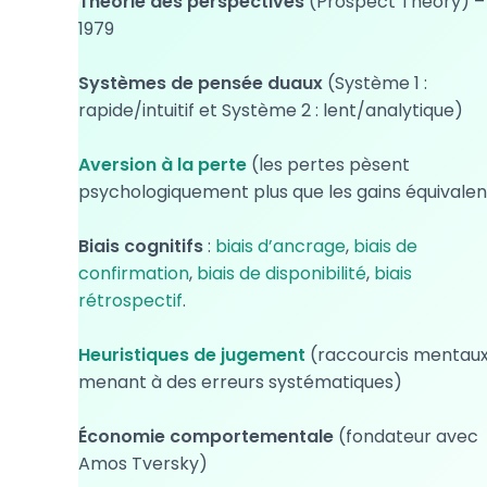
Théorie des perspectives
(Prospect Theory) –
1979
Systèmes de pensée duaux
(Système 1 :
rapide/intuitif et Système 2 : lent/analytique)
Aversion à la perte
(les pertes pèsent
psychologiquement plus que les gains équivalen
Biais cognitifs
:
biais d’ancrage
,
biais de
confirmation
,
biais de disponibilité
,
biais
rétrospectif
.
Heuristiques de jugement
(raccourcis mentau
menant à des erreurs systématiques)
Économie comportementale
(fondateur avec
Amos Tversky)