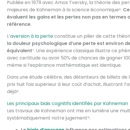
Publiée en 1979 avec Amos Tversky, la théorie des per
majeures de Kahneman à la science économique⁶.
Ce
évaluent les gains et les pertes non pas en termes 
référence
.
L’
aversion à la perte
constitue un pilier de cette thé
la douleur psychologique d’une perte est environ deu
équivalent
⁷. Une expérience classique illustre ce ph
avec certitude ou avoir 50% de chances de gagner 100€
même si l’espérance mathématique est identique.
Dans une étude célèbre, des détenteurs de billets de
prix huit fois supérieur à leur coût d’achat, illustrant
déjà⁸.
Les principaux biais cognitifs identifiés par Kahneman
Les travaux de Kahneman ont mis en lumière une multit
systématiquement notre jugement⁹:
Le
biais d’ancrage
influence nos estimations 