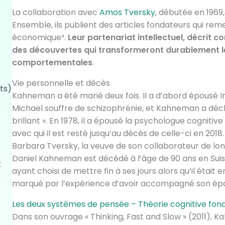
La collaboration avec
Amos Tversky
, débutée en 1969
Ensemble, ils publient des articles fondateurs qui reme
économique³.
Leur partenariat intellectuel, décrit 
des découvertes qui transformeront durablement l
comportementales
.
Vie personnelle et décès
ts)
Kahneman a été marié deux fois. Il a d’abord épousé Ira
Michael souffre de schizophrénie, et Kahneman a décla
brillant ». En 1978, il a épousé la psychologue cognit
avec qui il est resté jusqu’au décès de celle-ci en 2018
Barbara Tversky, la veuve de son collaborateur de lo
Daniel Kahneman est décédé à l’âge de 90 ans en Suisse,
x
ayant choisi de mettre fin à ses jours alors qu’il étai
marqué par l’expérience d’avoir accompagné son épo
Les deux systèmes de pensée – Théorie cognitive f
Dans son ouvrage « Thinking, Fast and Slow » (2011),