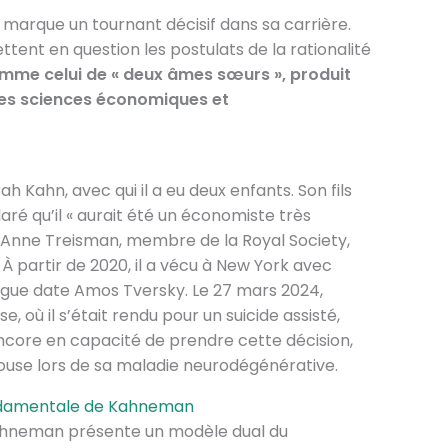
, marque un tournant décisif dans sa carrière.
ttent en question les postulats de la rationalité
comme celui de « deux âmes sœurs », produit
es sciences économiques et
h Kahn, avec qui il a eu deux enfants. Son fils
ré qu’il « aurait été un économiste très
ive Anne Treisman, membre de la Royal Society,
. À partir de 2020, il a vécu à New York avec
ngue date Amos Tversky. Le 27 mars 2024,
 où il s’était rendu pour un suicide assisté,
t encore en capacité de prendre cette décision,
use lors de sa maladie neurodégénérative.
ondamentale de Kahneman
 Kahneman présente un modèle dual du