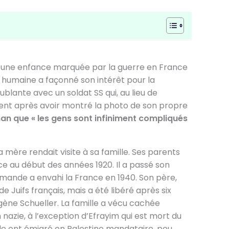
u une enfance marquée par la guerre en France
humaine a façonné son intérêt pour la
lante avec un soldat SS qui, au lieu de
argent après avoir montré la photo de son propre
n que « les gens sont infiniment compliqués
 mère rendait visite à sa famille. Ses parents
nce au début des années 1920. Il a passé son
lemande a envahi la France en 1940. Son père,
e Juifs français, mais a été libéré après six
gène Schueller. La famille a vécu cachée
 nazie, à l’exception d’Efrayim qui est mort du
lle ont émigré en Palestine mandataire, peu