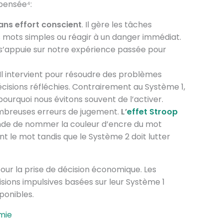
pensée⁴:
ans effort conscient
. Il gère les tâches
s mots simples ou réagir à un danger immédiat.
 s’appuie sur notre expérience passée pour
 Il intervient pour résoudre des problèmes
cisions réfléchies. Contrairement au Système 1,
pourquoi nous évitons souvent de l’activer.
ombreuses erreurs de jugement.
L’
effet Stroop
nde de nommer la couleur d’encre du mot
nt le mot tandis que le Système 2 doit lutter
our la prise de décision économique. Les
sions impulsives basées sur leur Système 1
ponibles.
mie