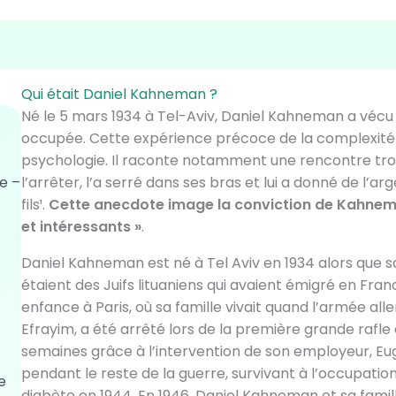
Qui était Daniel Kahneman ?
Né le 5 mars 1934 à Tel-Aviv, Daniel Kahneman a véc
occupée. Cette expérience précoce de la complexité 
psychologie. Il raconte notamment une rencontre troub
e –
l’arrêter, l’a serré dans ses bras et lui a donné de l’
fils¹.
Cette anecdote image la conviction de Kahnema
et intéressants »
.
Daniel Kahneman est né à Tel Aviv en 1934 alors que sa
étaient des Juifs lituaniens qui avaient émigré en Fra
enfance à Paris, où sa famille vivait quand l’armée al
Efrayim, a été arrêté lors de la première grande rafle d
semaines grâce à l’intervention de son employeur, Eu
pendant le reste de la guerre, survivant à l’occupation
e
diabète en 1944. En 1946, Daniel Kahneman et sa fami