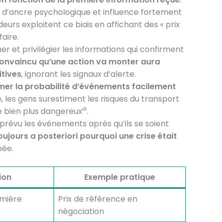
ert d’ancre psychologique et influence fortement
ndeurs exploitent ce biais en affichant des « prix
aire.
 et privilégier les informations qui confirment
convaincu qu’une action va monter aura
itives
, ignorant les signaux d’alerte.
imer la probabilité d’événements facilement
, les gens surestiment les risques du transport
e bien plus dangereux¹⁰.
r prévu les événements après qu’ils se soient
oujours a posteriori pourquoi une crise était
pée.
ion
Exemple pratique
emière
Prix de référence en
négociation