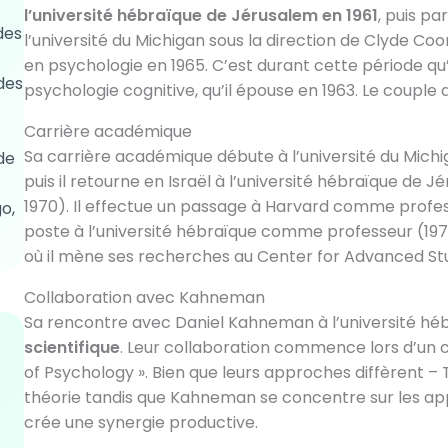
l’université hébraïque de Jérusalem en 1961
, puis pa
des
l’université du Michigan sous la direction de Clyde C
en psychologie en 1965. C’est durant cette période q
des
psychologie cognitive, qu’il épouse en 1963. Le couple a
Carrière académique
Sa carrière académique débute à l’université du Mich
de
puis il retourne en Israël à l’université hébraïque d
1970). Il effectue un passage à Harvard comme profes
o,
poste à l’université hébraïque comme professeur (1972-1
où il mène ses recherches au Center for Advanced Stud
Collaboration avec Kahneman
Sa rencontre avec Daniel Kahneman à l’université h
scientifique
. Leur collaboration commence lors d’un c
of Psychology ». Bien que leurs approches diffèrent – 
théorie tandis que Kahneman se concentre sur les ap
crée une synergie productive.