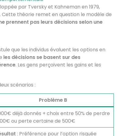
loppée par Tversky et Kahneman en 1979,
e. Cette théorie remet en question le modèle de
 ne prennent pas leurs décisions selon une
tule que les individus évaluent les options en
ue
les décisions se basent sur des
férence
. Les gens perçoivent les gains et les
deux scénarios :
Problème B
000€ déjà donnés + choix entre 50% de perdre
000€ ou perte certaine de 500€
ésultat
: Préférence pour l’option risquée