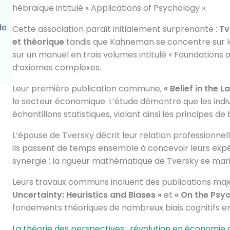
hébraïque intitulé « Applications of Psychology ».
de
Cette association paraît initialement surprenante :
Tv
et théorique
tandis que Kahneman se concentre sur le
sur un manuel en trois volumes intitulé « Foundations
d’axiomes complexes.
Leur première publication commune,
« Belief in the 
le secteur économique. L’étude démontre que les indiv
échantillons statistiques, violant ainsi les principes de
L’épouse de Tversky décrit leur relation professionn
ils passent de temps ensemble à concevoir leurs exp
synergie : la rigueur mathématique de Tversky se mar
Leurs travaux communs incluent des publications maj
Uncertainty: Heuristics and Biases »
et
« On the Psyc
fondements théoriques de nombreux biais cognitifs en
La théorie des perspectives : révolution en économ