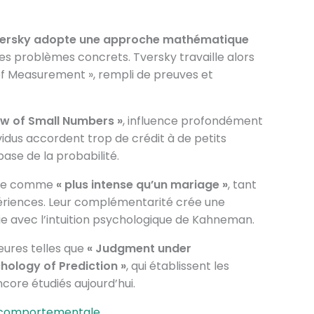
ersky adopte une approche mathématique
s problèmes concrets. Tversky travaille alors
 of Measurement », rempli de preuves et
Law of Small Numbers »
, influence profondément
idus accordent trop de crédit à de petits
 base de la probabilité.
elle comme
« plus intense qu’un mariage »
, tant
ériences. Leur complémentarité crée une
ie avec l’intuition psychologique de Kahneman.
eures telles que
« Judgment under
hology of Prediction »
, qui établissent les
core étudiés aujourd’hui.
ie comportementale