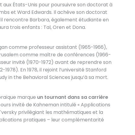
rt aux États-Unis pour poursuivre son doctorat à
oombs et Ward Edwards. Il achève son doctorat
u’il rencontre Barbara, également étudiante en
ura trois enfants : Tal, Oren et Dona.
igan comme professeur assistant (1965-1966),
e Jérusalem comme maître de conférences (1966-
seur invité (1970-1972) avant de reprendre son
978). En 1978, il rejoint l’université Stanford
y in the Behavioral Sciences jusqu’à sa mort.
ébraïque marque
un tournant dans sa carrière
ours invité de Kahneman intitulé « Applications
Tversky privilégiant les mathématiques et la
plications pratiques – leur complémentarité