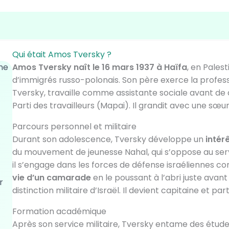
Qui était Amos Tversky ?
ine
Amos Tversky naît le 16 mars 1937 à Haïfa
, en Pales
d’immigrés russo-polonais. Son père exerce la profess
Tversky, travaille comme assistante sociale avant de
Parti des travailleurs (Mapai). Il grandit avec une sœur
Parcours personnel et militaire
Durant son adolescence, Tversky développe un
intérê
du mouvement de jeunesse Nahal, qui s’oppose au servic
il s’engage dans les forces de défense israéliennes co
vie d’un camarade
en le poussant à l’abri juste avant 
r
distinction militaire d’Israël. Il devient capitaine et pa
Formation académique
Après son service militaire, Tversky entame des études