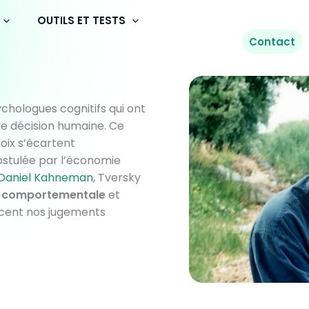
OUTILS ET TESTS
Contact
ychologues cognitifs qui ont
e décision humaine. Ce
ix s’écartent
ostulée par l’économie
Daniel Kahneman
, Tversky
 comportementale
et
encent nos jugements