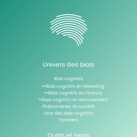
Univers des biais
Biais cognitifs
Biais cognitifs en Marketing
Biais cognitifs en Finance
Biais cognitifs en Recrutement
Phénomènes de société
Liste des biais cognitifs
Pionniers
Outils et tests