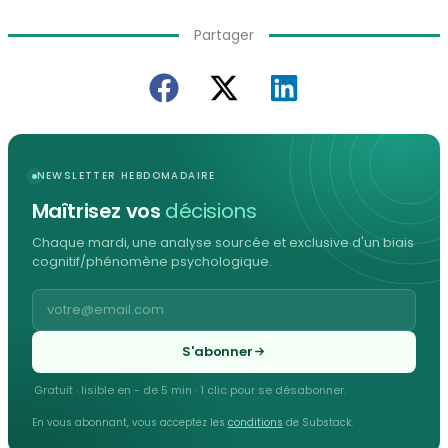
Partager
NEWSLETTER HEBDOMADAIRE
Maîtrisez vos
décisions
Chaque mardi, une analyse sourcée et exclusive d'un biais
cognitif/phénomène psychologique.
S'abonner
Gratuit · lisible en - de 5 min · 1 clic pour se désabonner.
En vous abonnant, vous acceptez les
conditions
de Substack.