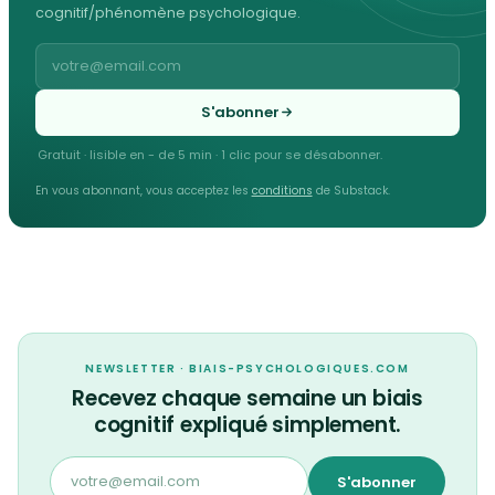
cognitif/phénomène psychologique.
S'abonner
Gratuit · lisible en - de 5 min · 1 clic pour se désabonner.
En vous abonnant, vous acceptez les
conditions
de Substack.
NEWSLETTER · BIAIS-PSYCHOLOGIQUES.COM
Recevez chaque semaine un biais
cognitif expliqué simplement.
S'abonner