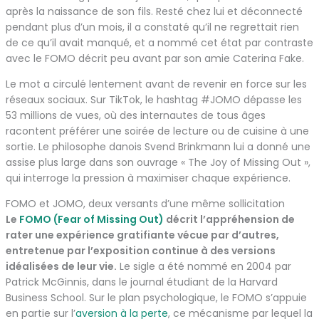
après la naissance de son fils. Resté chez lui et déconnecté
pendant plus d’un mois, il a constaté qu’il ne regrettait rien
de ce qu’il avait manqué, et a nommé cet état par contraste
avec le FOMO décrit peu avant par son amie Caterina Fake.
Le mot a circulé lentement avant de revenir en force sur les
réseaux sociaux. Sur TikTok, le hashtag #JOMO dépasse les
53 millions de vues, où des internautes de tous âges
racontent préférer une soirée de lecture ou de cuisine à une
sortie. Le philosophe danois Svend Brinkmann lui a donné une
assise plus large dans son ouvrage « The Joy of Missing Out »,
qui interroge la pression à maximiser chaque expérience.
FOMO et JOMO, deux versants d’une même sollicitation
Le
FOMO (Fear of Missing Out)
décrit l’appréhension de
rater une expérience gratifiante vécue par d’autres,
entretenue par l’exposition continue à des versions
idéalisées de leur vie.
Le sigle a été nommé en 2004 par
Patrick McGinnis, dans le journal étudiant de la Harvard
Business School. Sur le plan psychologique, le FOMO s’appuie
en partie sur l’
aversion à la perte
, ce mécanisme par lequel la