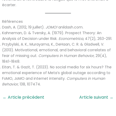
écarter.
Références
Dash, A. (2012, 19 juillet).
JOMO!
anildash.com.
Kahneman, D. & Tversky, A. (1979). Prospect Theory: An
Analysis of Decision under Risk.
Econometrica
, 47(2), 263-291.
Przybylski, A. K., Murayama, K., DeHaan, C. R. & Gladwell, V.
(2013). Motivational, emotional, and behavioral correlates of
fear of missing out.
Computers in Human Behavior
, 29(4),
1841-1848.
Eitan, T. & Gazit, T. (2023). No social media for six hours? The
emotional experience of Meta’s global outage according to
FoMO, JoMO and internet intensity.
Computers in Human
Behavior
, 138, 107474.
←
Article précédent
Article suivant
→