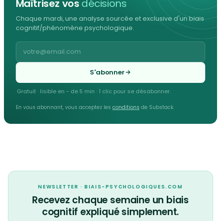
Maîtrisez vos
décisions
Chaque mardi, une analyse sourcée et exclusive d'un biais
cognitif/phénomène psychologique.
S'abonner
Gratuit · lisible en - de 5 min · 1 clic pour se désabonner.
En vous abonnant, vous acceptez les
conditions
de Substack.
NEWSLETTER · BIAIS-PSYCHOLOGIQUES.COM
Recevez chaque semaine un biais
cognitif expliqué simplement.