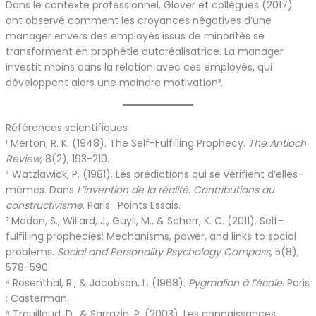
Dans le contexte professionnel, Glover et collègues (2017)
ont observé comment les croyances négatives d’une
manager envers des employés issus de minorités se
transforment en prophétie autoréalisatrice. La manager
investit moins dans la relation avec ces employés, qui
développent alors une moindre motivation³.
Références scientifiques
¹ Merton, R. K. (1948). The Self-Fulfilling Prophecy.
The Antioch
Review
, 8(2), 193-210.
² Watzlawick, P. (1981). Les prédictions qui se vérifient d’elles-
mêmes. Dans
L’invention de la réalité. Contributions au
constructivisme
. Paris : Points Essais.
³ Madon, S., Willard, J., Guyll, M., & Scherr, K. C. (2011). Self-
fulfilling prophecies: Mechanisms, power, and links to social
problems.
Social and Personality Psychology Compass
, 5(8),
578-590.
⁴ Rosenthal, R., & Jacobson, L. (1968).
Pygmalion à l’école
. Paris
: Casterman.
⁵ Trouilloud, D., & Sarrazin, P. (2003). Les connaissances